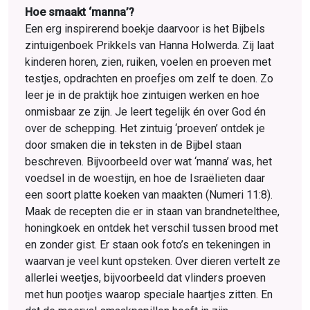
Hoe smaakt ‘manna’?
Een erg inspirerend boekje daarvoor is het Bijbels
zintuigenboek Prikkels van Hanna Holwerda. Zij laat
kinderen horen, zien, ruiken, voelen en proeven met
testjes, opdrachten en proefjes om zelf te doen. Zo
leer je in de praktijk hoe zintuigen werken en hoe
onmisbaar ze zijn. Je leert tegelijk én over God én
over de schepping. Het zintuig ‘proeven’ ontdek je
door smaken die in teksten in de Bijbel staan
beschreven. Bijvoorbeeld over wat ‘manna’ was, het
voedsel in de woestijn, en hoe de Israëlieten daar
een soort platte koeken van maakten (Numeri 11:8).
Maak de recepten die er in staan van brandnetelthee,
honingkoek en ontdek het verschil tussen brood met
en zonder gist. Er staan ook foto’s en tekeningen in
waarvan je veel kunt opsteken. Over dieren vertelt ze
allerlei weetjes, bijvoorbeeld dat vlinders proeven
met hun pootjes waarop speciale haartjes zitten. En