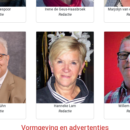
espoor
Irene de Geus-Haasbroek
Marjolijn van
tie
Redactie
Re
ühn
Hanneke Lam
Willem
tie
Redactie
Re
Vormgeving en advertenties