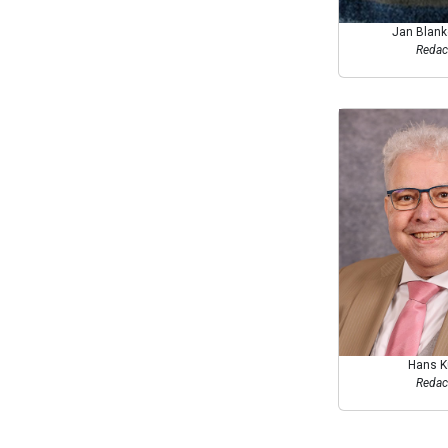
Jan Blank
Redac
Hans K
Redac