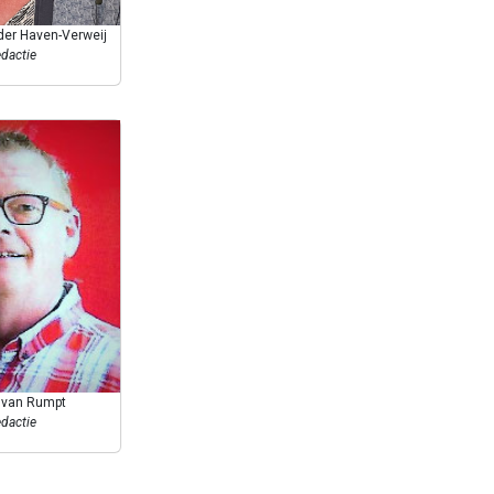
 der Haven-Verweij
dactie
 van Rumpt
dactie