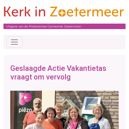
Uitgave van de Protestantse Gemeente Zoetermeer
Geslaagde Actie Vakantietas
vraagt om vervolg