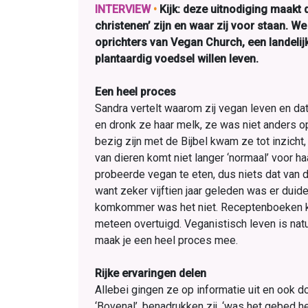
INTERVIEW
•
Kijk: deze uitnodiging maakt 
christenen’ zijn en waar zij voor staan. 
oprichters van Vegan Church, een landelijk
plantaardig voedsel willen leven.
Een heel proces
Sandra vertelt waarom zij vegan leven en dat 
en dronk ze haar melk, ze was niet anders o
bezig zijn met de Bijbel kwam ze tot inzicht
van dieren komt niet langer ‘normaal’ voor ha
probeerde vegan te eten, dus niets dat van di
want zeker vijftien jaar geleden was er duid
komkommer was het niet. Receptenboeken ko
meteen overtuigd. Veganistisch leven is nat
maak je een heel proces mee.
Rijke ervaringen delen
Allebei gingen ze op informatie uit en ook d
‘Bovenal’, benadrukken zij, ‘was het gebed h