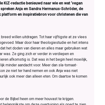
de KiZ-redactie benieuwd naar wie en wat ‘vegan
We spreken Anja en Sandra Hermanus-Schröder, de
 platform en inspiratie­bron voor christenen die van
breed willen uitdragen. Tot haar vijftigste at ze vlees
pgevoed. Maar door haar theologiestudie en het intens
, dat het doden van dieren en alles maar gebruiken wat
ar was. Ze ging zich er verder in verdiepen en
eren afkomstig is. Dat was in het begin heel moeilijk,
elijk minder aandacht voor. Meer dan sla-tomaat-
n ze niet ter hand nemen en ook Anja was niet
uurlijk ook meer dan alleen eten. Om daartoe te komen
oor de Bijbel heen om meer houvast te krijgen.
et belangrijkste om deze overtuiging als goed te zien